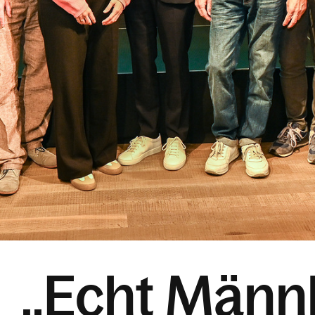
Get Skills Live
,,Echt Männ