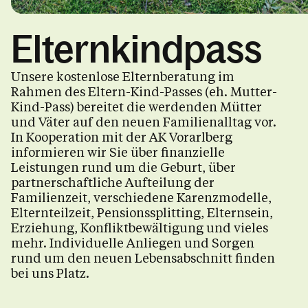
Männer.Beratung
Elternkindpass
Liebe.Leben
Unsere kostenlose Elternberatung im
Rahmen des Eltern-Kind-Passes (eh. Mutter-
Kind-Pass) bereitet die werdenden Mütter
und Väter auf den neuen Familienalltag vor.
Familie.Leben
In Kooperation mit der AK Vorarlberg
informieren wir Sie über finanzielle
Leistungen rund um die Geburt, über
Getrennt.Leben
partnerschaftliche Aufteilung der
Familienzeit, verschiedene Karenzmodelle,
Elternteilzeit, Pensionssplitting, Elternsein,
Erziehung, Konfliktbewältigung und vieles
Kalender
mehr. Individuelle Anliegen und Sorgen
rund um den neuen Lebensabschnitt finden
bei uns Platz.