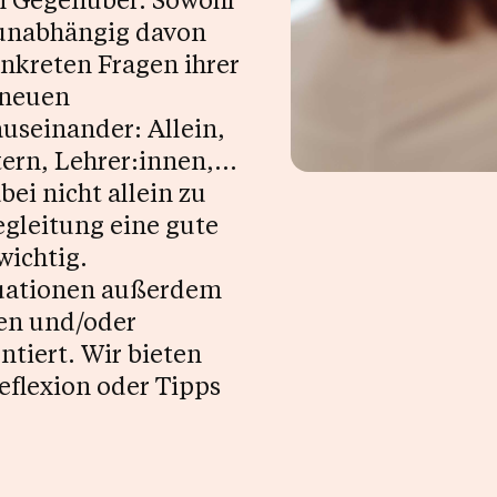
Get Skills Live
 unabhängig davon
nkreten Fragen ihrer
 neuen
useinander: Allein,
ern, Lehrer:innen,...
ei nicht allein zu
Begleitung eine gute
wichtig.
tuationen außerdem
den und/oder
tiert. Wir bieten
eflexion oder Tipps