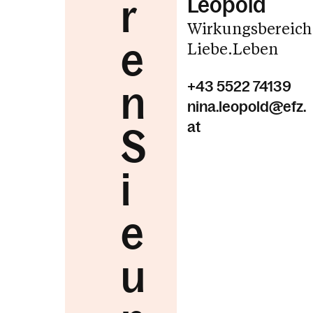
r
Leopold
Wirkungsbereich
e
Liebe.Leben
+43 5522 74139
n
nina.leopold@efz.
at
S
i
e
u