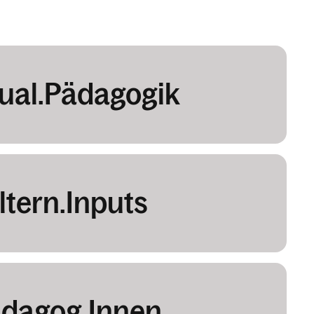
ual.Pädagogik
ltern.Inputs
dagog.Innen