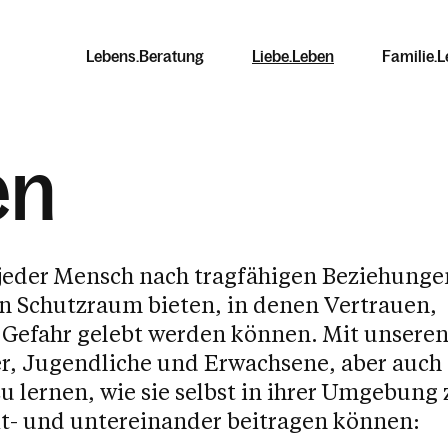
Lebens.Beratung
Liebe.Leben
Familie.
en
st jeder Mensch nach tragfähigen Beziehunge
n.Inputs
n.Bleiben
en.Situationen
ehung.Stärken
Pädagog.Innen
Allein.Erziehend
Familien.Recht
Familien.Impuls
n Schutzraum bieten, in denen Vertrauen,
e Gefahr gelebt werden können. Mit unsere
e Entwicklung
ein getrennt
beratung
 & Workshops
Sexualpäd. Basics
AE-Treffen
Rechtsberatung
Kleinkinder on Board
r, Jugendliche und Erwachsene, aber auch
 lernen, wie sie selbst in ihrer Umgebung 
äd. Beratung
endes Patchwork
ungsberatung
ngnisregelung
Fallbezogene
AE-Beratung
Elternberatung §95
Baustelle Pubertät
t- und untereinander beitragen können:
Coachings
 & Diversität
te auf Augenhöhe
ngerschaft
rwunsch
Rechtsberatung
Elternkindpass
Zweisamkeit im Alter