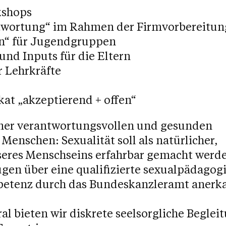
Get Skills Live
kshops
twortung“ im Rahmen der Firmvorbereitun
n“ für Jugendgruppen
nd Inputs für die Eltern
 Lehrkräfte
kat „akzeptierend + offen“
einer verantwortungsvollen und gesunden
enschen: Sexualität soll als natürlicher,
nseres Menschseins erfahrbar gemacht werd
gen über eine qualifizierte sexualpädagog
petenz durch das Bundeskanzleramt anerk
 bieten wir diskrete seelsorgliche Beglei