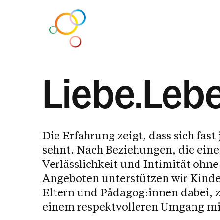
Liebe.Leb
Die Erfahrung zeigt, dass sich fa
Beziehung.Familie
Sexual.Pädagogik
Ehe.Vorbereitung
Kinder.Begleitung
Elter
Elter
Kris
Bezi
sehnt. Nach Beziehungen, die eine
Verlässlichkeit und Intimität ohn
Paarberatung
Schulworkshops
Beziehungstage
Gigagampfa
Sexuell
Elterns
Einzel
Inputs
Angeboten unterstützen wir Kinde
Eltern und Pädagog:innen dabei, zu
Familienberatung
Firmvorbereitung
Lehrgang
Einzelbegleitung
Sexualp
Geling
Erzieh
Empfä
einem respektvolleren Umgang mi
Beziehungscoach
Sexualberatung
Herd, Rock & Rollen
Erziehungsberatung
LGBTIQ*
Konflik
Schwa
Kinde