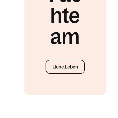
hte
am
Liebe.Leben