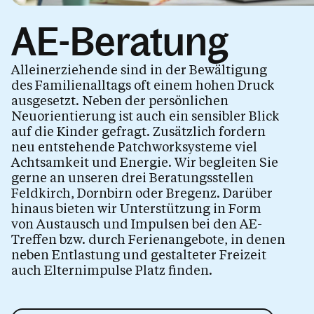
Kinder.Begleitung
AE-Beratung
Eltern.Bleiben
Allein.Erziehend
Alleinerziehende sind in der Bewältigung
des Familienalltags oft einem hohen Druck
AE-Treffen
ausgesetzt. Neben der persönlichen
AE-Beratung
Neuorientierung ist auch ein sensibler Blick
auf die Kinder gefragt. Zusätzlich fordern
Rechtsberatung
neu entstehende Patchworksysteme viel
Achtsamkeit und Energie. Wir begleiten Sie
Trennung.Scheidung
gerne an unseren drei Beratungsstellen
Feldkirch, Dornbirn oder Bregenz. Darüber
hinaus bieten wir Unterstützung in Form
von Austausch und Impulsen bei den AE-
Kalender
Treffen bzw. durch Ferienangebote, in denen
neben Entlastung und gestalteter Freizeit
auch Elternimpulse Platz finden.