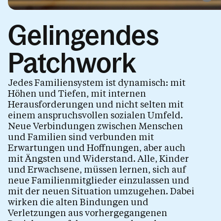
Kinder.Begleitung
Eltern.Bleiben
Gelingendes
Elternsein getrennt
Patchwork
Gelingendes Patchwork
Konflikte auf Augenhöhe
Jedes Familiensystem ist dynamisch: mit
Höhen und Tiefen, mit internen
Herausforderungen und nicht selten mit
Allein.Erziehend
einem anspruchsvollen sozialen Umfeld.
Trennung.Scheidung
Neue Verbindungen zwischen Menschen
und Familien sind verbunden mit
Erwartungen und Hoffnungen, aber auch
mit Ängsten und Widerstand. Alle, Kinder
Kalender
und Erwachsene, müssen lernen, sich auf
neue Familienmitglieder einzulassen und
mit der neuen Situation umzugehen. Dabei
wirken die alten Bindungen und
Verletzungen aus vorhergegangenen