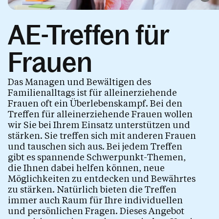
Kinder.Begleitung
Eltern.Bleiben
AE-Treffen für
Allein.Erziehend
Frauen
AE-Treffen
AE-Beratung
Das Managen und Bewältigen des
Familienalltags ist für alleinerziehende
Rechtsberatung
Frauen oft ein Überlebenskampf. Bei den
Treffen für alleinerziehende Frauen wollen
Trennung.Scheidung
wir Sie bei Ihrem Einsatz unterstützen und
stärken. Sie treffen sich mit anderen Frauen
und tauschen sich aus. Bei jedem Treffen
gibt es spannende Schwerpunkt-Themen,
Kalender
die Ihnen dabei helfen können, neue
Möglichkeiten zu entdecken und Bewährtes
zu stärken. Natürlich bieten die Treffen
immer auch Raum für Ihre individuellen
und persönlichen Fragen. Dieses Angebot