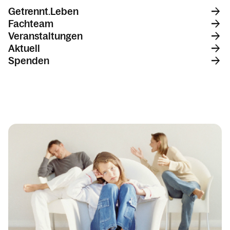
Kinder.Begleitung
Getrennt.Leben
Eltern.Bleiben
Fachteam
Veranstaltungen
Allein.Erziehend
Aktuell
Trennung.Scheidung
Spenden
Kalender