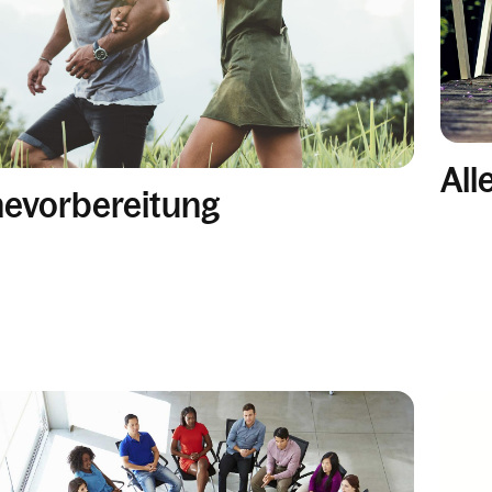
Get Skills Live
All
evorbereitung