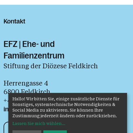
Kontakt
EFZ | Ehe- und
Familienzentrum
Stiftung der Diözese Feldkirch
Herrengasse 4
6800 Feldkirch
+43 5522 74139
Hallo! Wir bitten Sie, einige zusätzliche Dienste für
Sonstiges, systemtechnische Notwendigkeiten &
info@efz.at
Social Media zu aktivieren. Sie können Ihre
Zustimmung jederzeit ändern oder zurückziehen.
Lassen Sie mich wählen
...
Kontakt