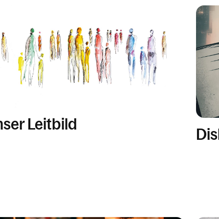
Get Skills Live
ser Leitbild
Dis