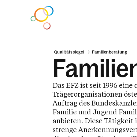
Qualitätssiegel
Familienberatung
Familie
Das EFZ ist seit 1996 eine 
Beziehung.Familie
Sexual.Pädagogik
Ehe.Vorbereitung
Kinder.Begleitung
Elter
Elter
Kris
Bezi
Trägerorganisationen öste
Auftrag des Bundeskanzle
Paarberatung
Schulworkshops
Beziehungstage
Gigagampfa
Sexuell
Elterns
Einzel
Inputs
Familie und Jugend Fami
anbieten. Diese Tätigkeit 
Familienberatung
Firmvorbereitung
Lehrgang
Einzelbegleitung
Sexualp
Geling
Erzieh
Empfä
strenge Anerkennungsver
Beziehungscoach
Sexualberatung
Herd, Rock & Rollen
Erziehungsberatung
LGBTIQ*
Konflik
Schwa
Kinde