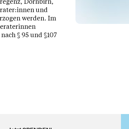
Bregenz, Dornbirn,
Get Skills Live
Berater:innen und
rzogen werden. Im
Beraterinnen
 nach § 95 und §107