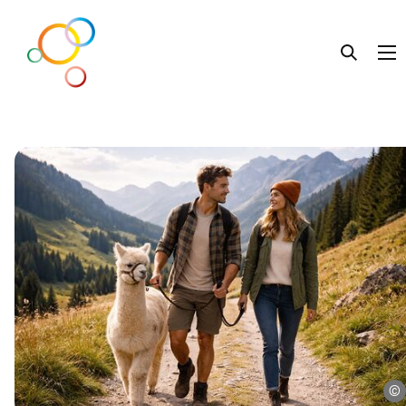
Lebens.Beratung
Liebe.Leben
Familie.Leben
Getrennt.Leben